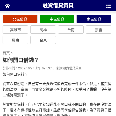
融資借貸黃頁
北區借貸
中區借貸
南區借貸
高雄市
高雄
台南
嘉義
屏東
台東
首頁
>
如何開口借錢？
發佈時間：2009/10/27 上午 09:53:45 來源:
融資借貸黃頁
如何開口借錢？
從來沒有想過，自己有一天要靠借債去完成一件事情，但是，當買房
的想法擺上臺面，而資金又遠遠不夠的時候，似乎除了
借錢
，沒有第
二條路可選了。
其實對於
借錢
，自己也早就知道能不開口就不開口的，實在是沒辦法
了，我才有選擇性地去打電話，雖然同學曾經告訴我，為了買房子借
錢並不丟人，可我還是覺得借錢，很為難。