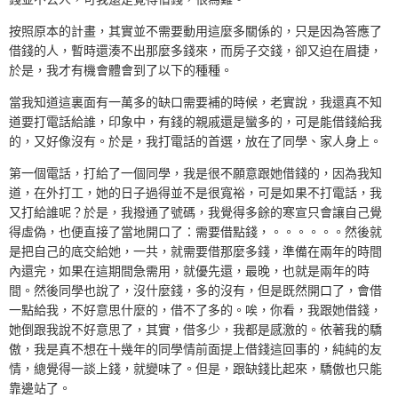
按照原本的計畫，其實並不需要動用這麼多關係的，只是因為答應了
借錢的人，暫時還湊不出那麼多錢來，而房子交錢，卻又迫在眉捷，
於是，我才有機會體會到了以下的種種。
當我知道這裏面有一萬多的缺口需要補的時候，老實說，我還真不知
道要打電話給誰，印象中，有錢的親戚還是蠻多的，可是能借錢給我
的，又好像沒有。於是，我打電話的首選，放在了同學、家人身上。
第一個電話，打給了一個同學，我是很不願意跟她借錢的，因為我知
道，在外打工，她的日子過得並不是很寬裕，可是如果不打電話，我
又打給誰呢？於是，我撥通了號碼，我覺得多餘的寒宣只會讓自己覺
得虛偽，也便直接了當地開口了：需要借點錢，。。。。。。然後就
是把自己的底交給她，一共，就需要借那麼多錢，準備在兩年的時間
內還完，如果在這期間急需用，就優先還，最晚，也就是兩年的時
間。然後同學也說了，沒什麼錢，多的沒有，但是既然開口了，會借
一點給我，不好意思什麼的，借不了多的。唉，你看，我跟她借錢，
她倒跟我說不好意思了，其實，借多少，我都是感激的。依著我的驕
傲，我是真不想在十幾年的同學情前面提上借錢這回事的，純純的友
情，總覺得一談上錢，就變味了。但是，跟缺錢比起來，驕傲也只能
靠邊站了。