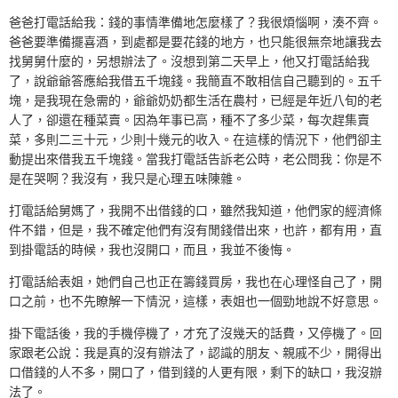
爸爸打電話給我：錢的事情準備地怎麼樣了？我很煩惱啊，湊不齊。
爸爸要準備擺喜酒，到處都是要花錢的地方，也只能很無奈地讓我去
找舅舅什麼的，另想辦法了。沒想到第二天早上，他又打電話給我
了，說爺爺答應給我借五千塊錢。我簡直不敢相信自己聽到的。五千
塊，是我現在急需的，爺爺奶奶都生活在農村，已經是年近八旬的老
人了，卻還在種菜賣。因為年事已高，種不了多少菜，每次趕集賣
菜，多則二三十元，少則十幾元的收入。在這樣的情況下，他們卻主
動提出來借我五千塊錢。當我打電話告訴老公時，老公問我：你是不
是在哭啊？我沒有，我只是心理五味陳雜。
打電話給舅媽了，我開不出借錢的口，雖然我知道，他們家的經濟條
件不錯，但是，我不確定他們有沒有閒錢借出來，也許，都有用，直
到掛電話的時候，我也沒開口，而且，我並不後悔。
打電話給表姐，她們自己也正在籌錢買房，我也在心理怪自己了，開
口之前，也不先瞭解一下情況，這樣，表姐也一個勁地說不好意思。
掛下電話後，我的手機停機了，才充了沒幾天的話費，又停機了。回
家跟老公說：我是真的沒有辦法了，認識的朋友、親戚不少，開得出
口借錢的人不多，開口了，借到錢的人更有限，剩下的缺口，我沒辦
法了。